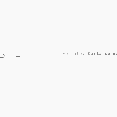
Formato:
Carta de m
RTE
DIN-a4 o DIN-a5
Material:
Roble cla
Técnica:
Láser